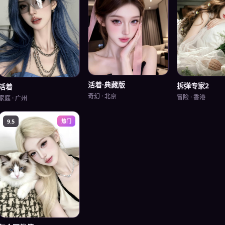
活着·典藏版
拆弹专家2
活着
奇幻
·
北京
冒险
·
香港
家庭
·
广州
9.5
热门