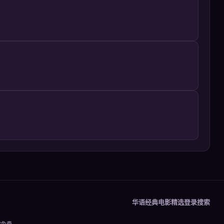
华语经典
电影
精选
登录
搜索
放免费