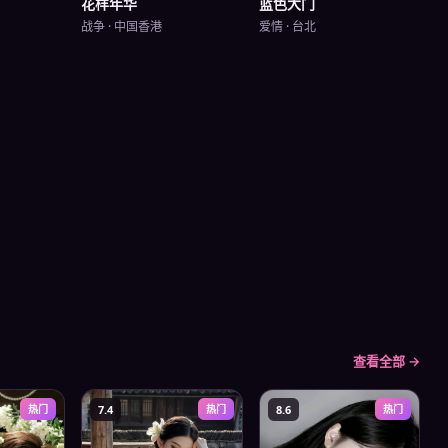
蓝色大门
花样年华
爱情
·
台北
战争
·
中国香港
查看全部 →
热门
7.4
热门
8.6
热门