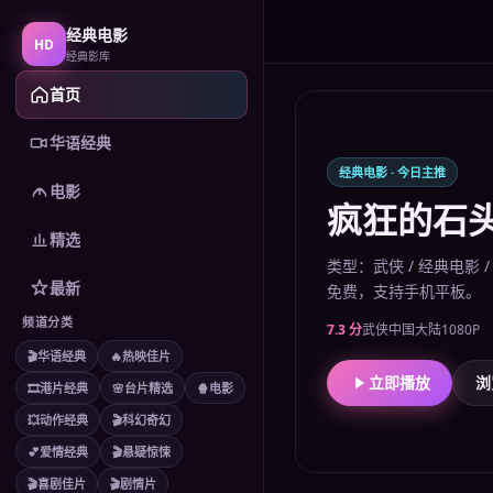
经典电影
HD
经典影库
首页
华语经典
经典电影
· 今日主推
电影
疯狂的石
精选
类型：武侠 / 经典电影
最新
免费，支持手机平板。
频道分类
7.3
分
武侠
中国大陆
1080P
🎬
华语经典
🔥
热映佳片
立即播放
浏
🎞️
港片经典
🌸
台片精选
🍿
电影
💥
动作经典
🎬
科幻奇幻
💕
爱情经典
🎬
悬疑惊悚
🎬
喜剧佳片
🎬
剧情片