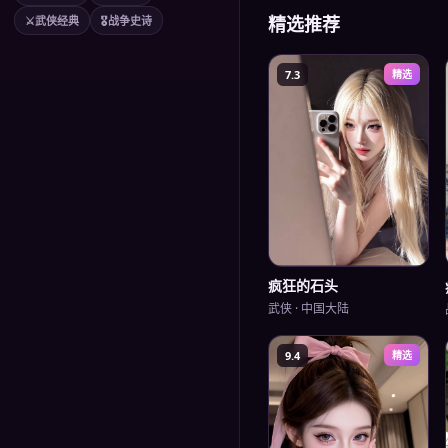
精选推荐
⚔️
武侠经典
🎖️
战争史诗
7.3
精选
疯狂的石头
武侠
·
中国大陆
9.4
精选