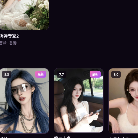
拆弹专家2
冒险
·
香港
8.3
最新
7.7
最新
8.0