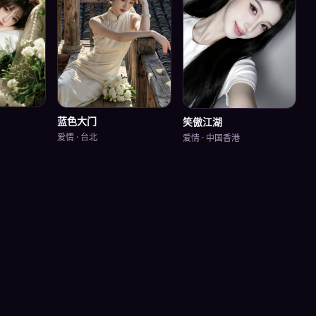
蓝色大门
笑傲江湖
爱情
·
台北
爱情
·
中国香港