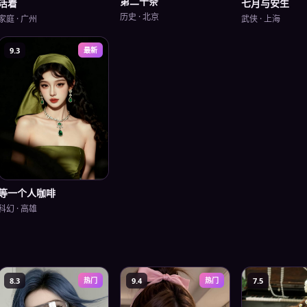
第二十条
活着
七月与安生
历史
·
北京
家庭
·
广州
武侠
·
上海
9.3
最新
等一个人咖啡
科幻
·
高雄
8.3
热门
9.4
热门
7.5