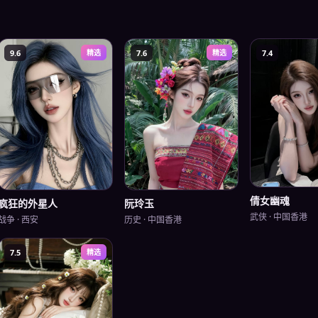
9.6
精选
7.6
精选
7.4
倩女幽魂
疯狂的外星人
阮玲玉
武侠
·
中国香港
战争
·
西安
历史
·
中国香港
7.5
精选