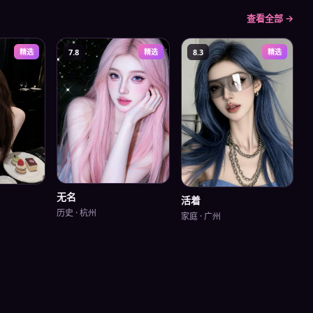
查看全部 →
精选
7.8
精选
8.3
精选
无名
活着
历史
·
杭州
家庭
·
广州