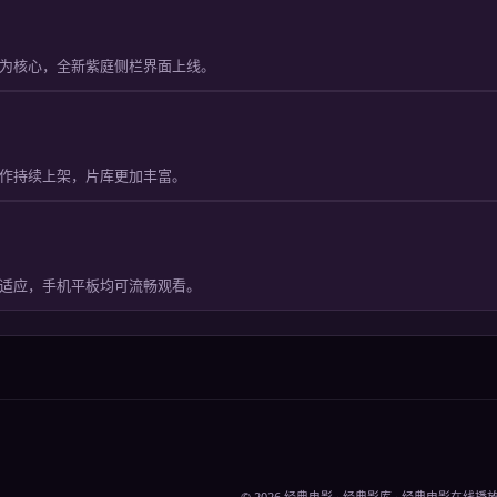
为核心，全新紫庭侧栏界面上线。
作持续上架，片库更加丰富。
适应，手机平板均可流畅观看。
©
2026
经典电影
·
经典影库
· 经典电影在线播