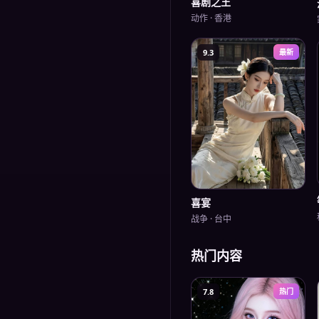
喜剧之王
动作
·
香港
9.3
最新
喜宴
战争
·
台中
热门内容
7.8
热门